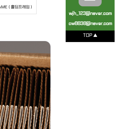
AME ( 홀딩프레임 )
wjh_123@naver.com
cw8838@naver.com
TOP ▲