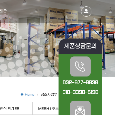
센터
제품상담문의
032-677-8838
010-3398-5198
Home
공조사업부
안드레이FILTER
전식 FILTER
MESH ( 후드 ) · 광촉매 FILTER